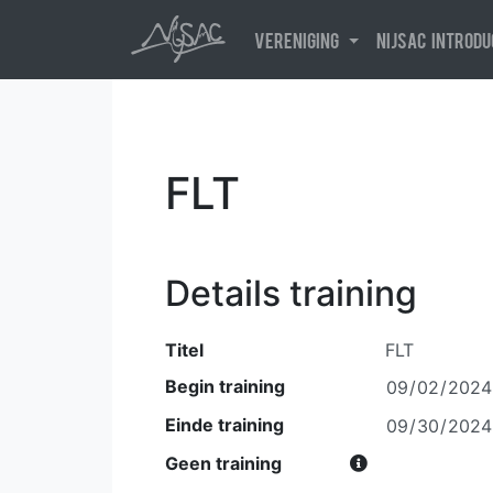
Vereniging
NijSAC introd
FLT
Details training
Titel
Begin training
Einde training
Geen training