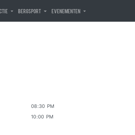
uctie
Bergsport
Evenementen